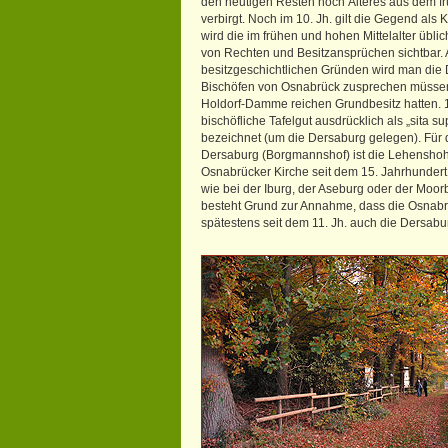
den heutigen Resten noch Älteres aus dem frü
verbirgt. Noch im 10. Jh. gilt die Gegend als
wird die im frühen und hohen Mittelalter üb
von Rechten und Besitzansprüchen sichtbar.
besitzgeschichtlichen Gründen wird man die
Bischöfen von Osnabrück zusprechen müsse
Holdorf-Damme reichen Grundbesitz hatten. 
bischöfliche Tafelgut ausdrücklich als „sita 
bezeichnet (um die Dersaburg gelegen). Für 
Dersaburg (Borgmannshof) ist die Lehenshoh
Osnabrücker Kirche seit dem 15. Jahrhundert
wie bei der Iburg, der Aseburg oder der Moo
besteht Grund zur Annahme, dass die Osnabr
spätestens seit dem 11. Jh. auch die Dersabu