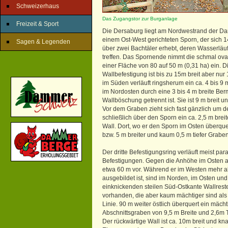
Schweizerhaus
Das Zugangstor zur Burganlage
Freizeit & Sport
Die Dersaburg liegt am Nordwestrand der D
einem Ost-West gerichteten Sporn, der sich 
Sagen & Legenden
über zwei Bachtäler erhebt, deren Wasserläu
treffen. Das Spornende nimmt die schmal ova
einer Fläche von 80 auf 50 m (0,31 ha) ein. D
Wallbefestigung ist bis zu 15m breit aber nur
im Süden verläuft ringsherum ein ca. 4 bis 9 m
im Nordosten durch eine 3 bis 4 m breite Ber
Wallböschung getrennt ist. Sie ist 9 m breit und
Vor dem Graben zieht sich fast gänzlich um 
schließlich über den Sporn ein ca. 2,5 m brei
Wall. Dort, wo er den Sporn im Osten überquert
bzw. 5 m breiter und kaum 0,5 m tiefer Graben
Der dritte Befestigungsring verläuft meist par
Befestigungen. Gegen die Anhöhe im Osten ab
etwa 60 m vor. Während er im Westen mehr a
ausgebildet ist, sind im Norden, im Osten und
einknickenden steilen Süd-Ostkante Wallrest
vorhanden, die aber kaum mächtiger sind als 
Linie. 90 m weiter östlich überquert ein mächt
Abschnittsgraben von 9,5 m Breite und 2,6m 
Der rückwärtige Wall ist ca. 10m breit und k