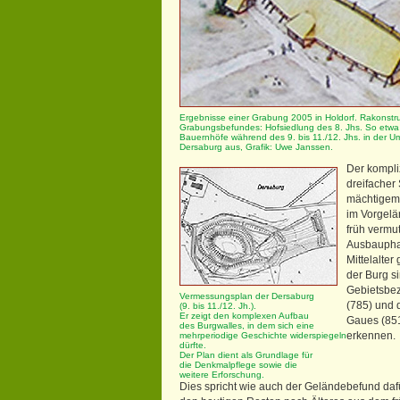
Ergebnisse einer Grabung 2005 in Holdorf. Rakonstru
Grabungsbefundes: Hofsiedlung des 8. Jhs. So etwa
Bauernhöfe während des 9. bis 11./12. Jhs. in der 
Dersaburg aus, Grafik: Uwe Janssen.
Der kompli
dreifacher
mächtigem
im Vorgelä
früh vermut
Ausbaupha
Mittelalte
der Burg si
Gebietsbez
Vermessungsplan der Dersaburg
(785) und 
(9. bis 11./12. Jh.).
Er zeigt den komplexen Aufbau
Gaues (851
des Burgwalles, in dem sich eine
erkennen.
mehrperiodige Geschichte widerspiegeln
dürfte.
Der Plan dient als Grundlage für
die Denkmalpflege sowie die
weitere Erforschung.
Dies spricht wie auch der Geländebefund dafü