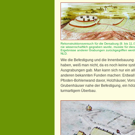
Rekonstruktionsversuch für die Dersaburg (9. bis 11./
nie wissenschaftlich gegraben wurde, musste für dies
Ergebnisse anderer Grabungen zurückgegriffen werden
NLD.
Wie die Befestigung und die Innenbebauun
haben, weiß man nicht, da es noch keine sys
Ausgrabungen gab. Man kann sich nur ein al
anderen bekannten Funden machen: Erdwall 
Pfosten-Bohlenwand davor, Holzhäuser, Vorrat
Grubenhäuser nahe der Befestigung, ein hölz
turmartigem Überbau.