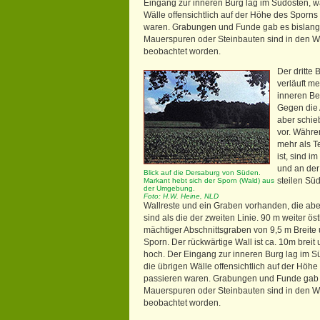
Eingang zur inneren Burg lag im Südosten, w
Wälle offensichtlich auf der Höhe des Sporns
waren. Grabungen und Funde gab es bislang 
Mauerspuren oder Steinbauten sind in den Wä
beobachtet worden.
Der dritte 
verläuft me
inneren Be
Gegen die
aber schie
vor. Währe
mehr als T
ist, sind i
und an der
Blick auf die Dersaburg von Süden.
steilen Sü
Markant hebt sich der Sporn (Wald) aus
der Umgebung.
Foto: H.W. Heine, NLD
Wallreste und ein Graben vorhanden, die ab
sind als die der zweiten Linie. 90 m weiter öst
mächtiger Abschnittsgraben von 9,5 m Breite
Sporn. Der rückwärtige Wall ist ca. 10m brei
hoch. Der Eingang zur inneren Burg lag im 
die übrigen Wälle offensichtlich auf der Höh
passieren waren. Grabungen und Funde gab e
Mauerspuren oder Steinbauten sind in den Wä
beobachtet worden.